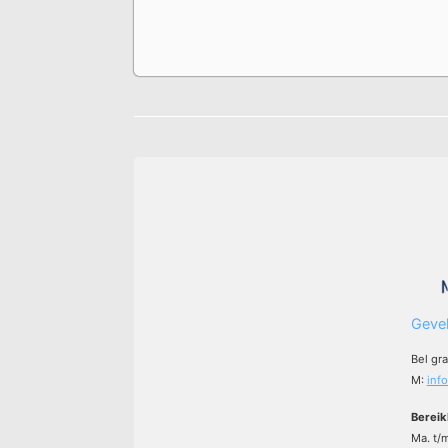
Gevel
Bel gr
M:
inf
Bereik
Ma. t/