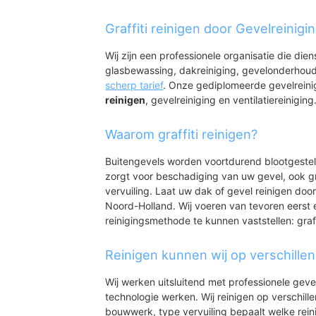
Sijbekarspel
Sijbekarspel
Graffiti reinigen door Gevelreinig
Benningbroek-West
Benningbroek-Oost
Wij zijn een professionele organisatie die die
glasbewassing, dakreiniging, gevelonderhoud
scherp tarief
. Onze gediplomeerde gevelrein
reinigen
, gevelreiniging en ventilatiereiniging
Waarom graffiti reinigen?
Buitengevels worden voortdurend blootgeste
zorgt voor beschadiging van uw gevel, ook gr
vervuiling. Laat uw dak of gevel reinigen door
Noord-Holland. Wij voeren van tevoren eerst 
reinigingsmethode te kunnen vaststellen: graff
Reinigen kunnen wij op verschille
Wij werken uitsluitend met professionele geve
technologie werken. Wij reinigen op verschill
bouwwerk, type vervuiling bepaalt welke rein