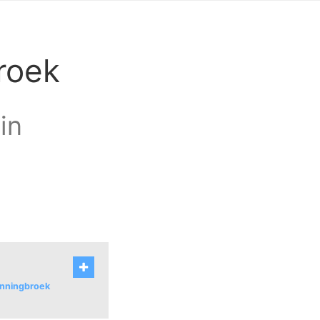
broek
in
Benningbroek