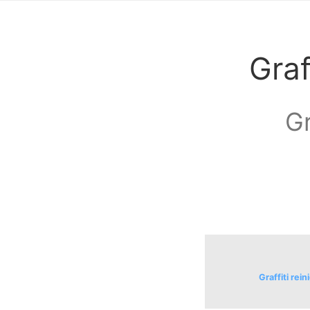
Graf
Gr
Graffiti re