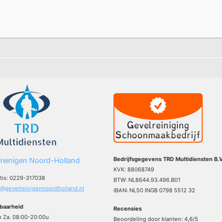
Bedrijfsgegevens TRD Multidiensten B.V
reinigen Noord-Holland
KVK: 88068749
atis: 0229-317038
BTW: NL8644.93.496.B01
o@gevelreinigennoordholland.nl
IBAN: NL50 INGB 0798 5512 32
baarheid
Recensies
m Za. 08:00-20:00u
Beoordeling door klanten:
4,6
/
5