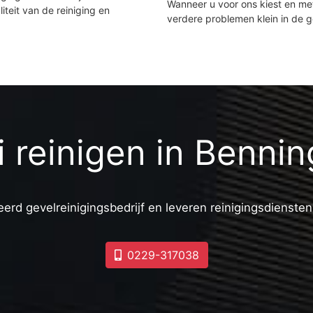
Wanneer u voor ons kiest en m
iteit van de reiniging en
verdere problemen klein in de 
ti reinigen in Benni
erd gevelreinigingsbedrijf en leveren reinigingsdiensten
0229-317038