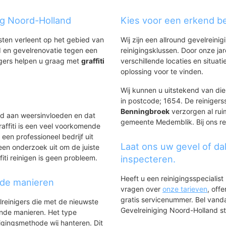
ing Noord-Holland
Kies voor een erkend be
nsten verleent op het gebied van
Wij zijn een allround gevelreinig
 en gevelrenovatie tegen een
reinigingsklussen. Door onze ja
igers helpen u graag met
graffiti
verschillende locaties en situ
.
oplossing voor te vinden.
Wij kunnen u uitstekend van die
in postcode; 1654. De reinigers
Benningbroek
verzorgen al ruim
ld aan weersinvloeden en dat
gemeente Medemblik. Bij ons reg
affiti is een veel voorkomende
 een professioneel bedrijf uit
Laat ons uw gevel of da
een onderzoek uit om de juiste
iti reinigen is geen probleem.
inspecteren.
Heeft u een reinigingsspecialis
nde manieren
vragen over
onze tarieven
, off
gratis servicenummer. Bel van
lreinigers die met de nieuwste
Gevelreiniging Noord-Holland sta
ende manieren. Het type
igingsmethode wij hanteren. Dit