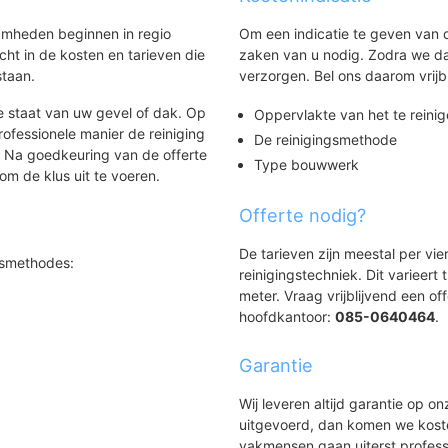
mheden beginnen in regio
Om een indicatie te geven van
icht in de kosten en tarieven die
zaken van u nodig. Zodra we da
staan.
verzorgen. Bel ons daarom vrijbl
 staat van uw gevel of dak. Op
Oppervlakte van het te reinig
fessionele manier de reiniging
De reinigingsmethode
. Na goedkeuring van de offerte
Type bouwwerk
m de klus uit te voeren.
Offerte nodig?
De tarieven zijn meestal per vie
gsmethodes:
reinigingstechniek. Dit varieert
meter. Vraag vrijblijvend een of
hoofdkantoor:
085-0640464
.
Garantie
Wij leveren altijd garantie op 
uitgevoerd, dan komen we koste
vakmensen gaan uiterst profess