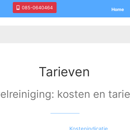
085-0640464
Home
Tarieven
elreiniging: kosten en tari
Kostenindicatie