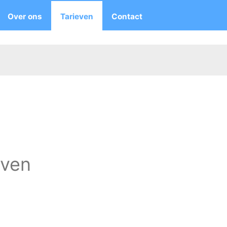
Over ons
Tarieven
Contact
even