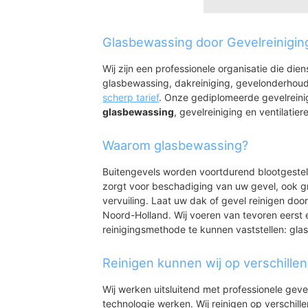
Wieringerwaard
Wieringerwaard
Glasbewassing door Gevelreinigin
Nieuwesluis
Wij zijn een professionele organisatie die die
glasbewassing, dakreiniging, gevelonderhoud
scherp tarief
. Onze gediplomeerde gevelreini
glasbewassing
, gevelreiniging en ventilatiere
Waarom glasbewassing?
Buitengevels worden voortdurend blootgeste
zorgt voor beschadiging van uw gevel, ook gr
vervuiling. Laat uw dak of gevel reinigen door
Noord-Holland. Wij voeren van tevoren eerst 
reinigingsmethode te kunnen vaststellen: gl
Reinigen kunnen wij op verschille
Wij werken uitsluitend met professionele geve
technologie werken. Wij reinigen op verschill