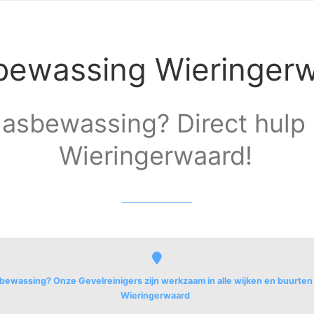
bewassing Wieringer
lasbewassing? Direct hulp 
Wieringerwaard!
bewassing? Onze Gevelreinigers zijn werkzaam in alle wijken en buurten
Wieringerwaard