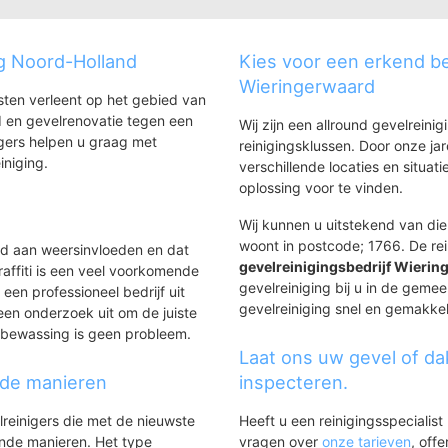
 en omgeving
g Noord-Holland
Kies voor een erkend bed
Wieringerwaard
nsten verleent op het gebied van
 en gevelrenovatie tegen een
Wij zijn een allround gevelreinig
gers helpen u graag met
reinigingsklussen. Door onze ja
iniging.
verschillende locaties en situ
oplossing voor te vinden.
Wij kunnen u uitstekend van dien
woont in postcode; 1766. De rei
ld aan weersinvloeden en dat
gevelreinigingsbedrijf Wieri
affiti is een veel voorkomende
gevelreiniging bij u in de gemee
 een professioneel bedrijf uit
gevelreiniging snel en gemakkeli
een onderzoek uit om de juiste
asbewassing is geen probleem.
Laat ons uw gevel of da
nde manieren
inspecteren.
lreinigers die met de nieuwste
Heeft u een reinigingsspecialis
ende manieren. Het type
vragen over
onze tarieven
, off