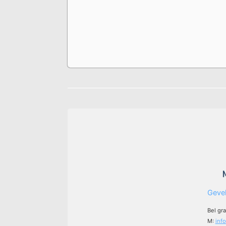
Gevel
Bel gr
M:
inf