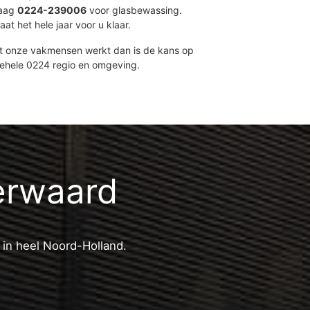
daag
0224-239006
voor glasbewassing.
at het hele jaar voor u klaar.
et onze vakmensen werkt dan is de kans op
gehele 0224 regio en omgeving.
erwaard
 in heel Noord-Holland.