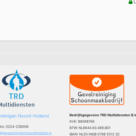
U
Bedrijfsgegevens TRD Multidiensten B.V
reinigen Noord-Holland
KVK: 88068749
atis: 0224-239006
BTW: NL8644.93.496.B01
o@gevelreinigennoordholland.nl
IBAN: NL50 INGB 0798 5512 32