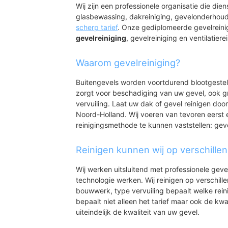
Aagtdorp
Wij zijn een professionele organisatie die die
Catrijp
glasbewassing, dakreiniging, gevelonderhoud
Groet met Hargen
scherp tarief
. Onze gediplomeerde gevelreini
Camperduin
gevelreiniging
, gevelreiniging en ventilatiere
Waarom gevelreiniging?
Buitengevels worden voortdurend blootgeste
zorgt voor beschadiging van uw gevel, ook gr
vervuiling. Laat uw dak of gevel reinigen door
Noord-Holland. Wij voeren van tevoren eerst 
reinigingsmethode te kunnen vaststellen: gev
Reinigen kunnen wij op verschille
Wij werken uitsluitend met professionele geve
technologie werken. Wij reinigen op verschill
bouwwerk, type vervuiling bepaalt welke rein
bepaalt niet alleen het tarief maar ook de kwal
uiteindelijk de kwaliteit van uw gevel.