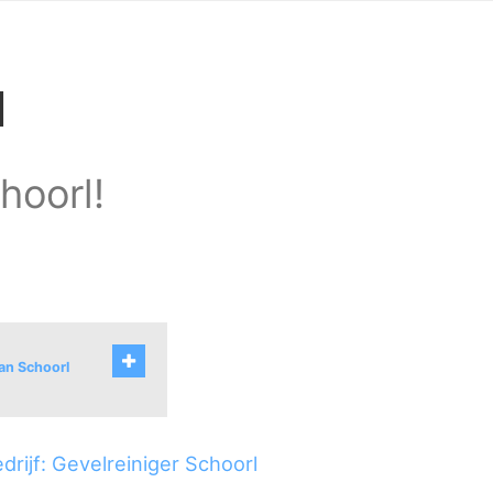
l
hoorl!
van Schoorl
rijf: Gevelreiniger Schoorl