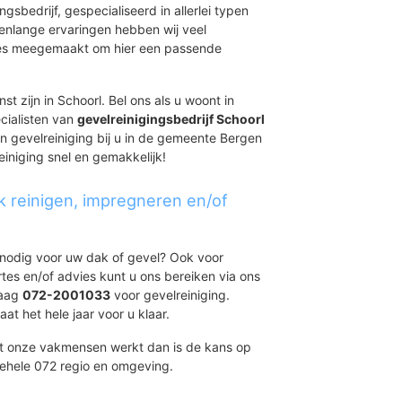
ingsbedrijf, gespecialiseerd in allerlei typen
renlange ervaringen hebben wij veel
aties meegemaakt om hier een passende
st zijn in Schoorl. Bel ons als u woont in
cialisten van
gevelreinigingsbedrijf Schoorl
en gevelreiniging bij u in de gemeente Bergen
reiniging snel en gemakkelijk!
k reinigen, impregneren en/of
t nodig voor uw dak of gevel? Ook voor
ertes en/of advies kunt u ons bereiken via ons
daag
072-2001033
voor gevelreiniging.
at het hele jaar voor u klaar.
et onze vakmensen werkt dan is de kans op
gehele 072 regio en omgeving.