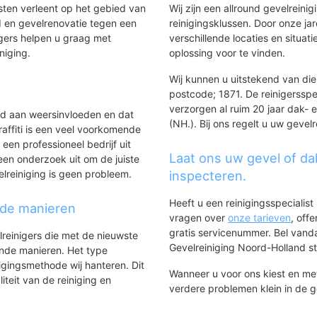
nsten verleent op het gebied van
Wij zijn een allround gevelreinig
 en gevelrenovatie tegen een
reinigingsklussen. Door onze ja
gers helpen u graag met
verschillende locaties en situ
iniging.
oplossing voor te vinden.
Wij kunnen u uitstekend van dien
postcode; 1871. De reinigersspe
verzorgen al ruim 20 jaar dak- 
ld aan weersinvloeden en dat
(NH.). Bij ons regelt u uw gevel
affiti is een veel voorkomende
 een professioneel bedrijf uit
Laat ons uw gevel of da
een onderzoek uit om de juiste
elreiniging is geen probleem.
inspecteren.
Heeft u een reinigingsspecialis
nde manieren
vragen over
onze tarieven
, off
gratis servicenummer. Bel van
lreinigers die met de nieuwste
Gevelreiniging Noord-Holland sta
ende manieren. Het type
igingsmethode wij hanteren. Dit
Wanneer u voor ons kiest en m
iteit van de reiniging en
verdere problemen klein in de 