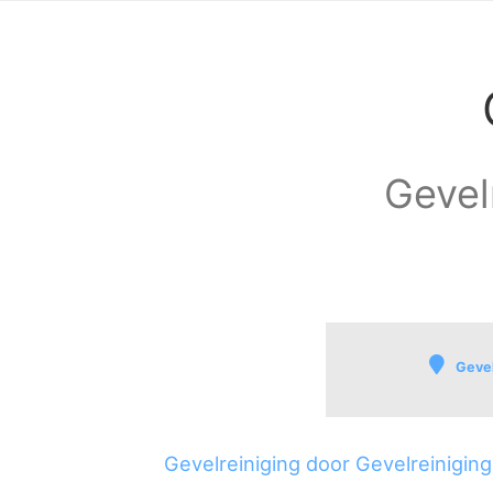
Gevelr
Gevel
Schoorl
Schoorl met Bregt
Gevelreiniging door Gevelreinigin
Schoorldam