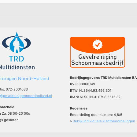
Bedrijfsgegevens TRD Multidiensten B.V
reinigen Noord-Holland
KVK: 88068749
atis: 072-2001033
BTW: NL8644.93.496.B01
o@gevelreinigennoordholland.nl
IBAN: NL50 INGB 0798 5512 32
baarheid
Recensies
m Za. 08:00-20:00u
Beoordeling door klanten:
4,6
/
5
s gesloten
»
Bekijk individuele klantbeoordelingen