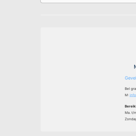
Gevel
Bel gr
M:
inf
Bereik
Ma. t/
Zondag