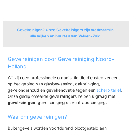
Gevelreinigen? Onze Gevelreinigers zijn werkzaam in
alle wijken en buurten van Velsen-Zuid
Spaarndammerpolder
Gevelreinigen door Gevelreiniging Noord-
Noord-Spaarndammerpolder
Zuid-Spaarndammerpolder
Holland
Velsen-Zuid en Driehuis
Wij zijn een professionele organisatie die diensten verleent
Velsen-Dorp
op het gebied van glasbewassing, dakreiniging,
Velserbeek
gevelonderhoud en gevelrenovatie tegen een
scherp tarief
.
Velsen-Oost
Onze gediplomeerde gevelreinigers helpen u graag met
Kapelbuurt
gevelreinigen
, gevelreiniging en ventilatiereiniging.
Kriemhildebuurt
Driehuis-Dorp
Waarom gevelreinigen?
Buitengevels worden voortdurend blootgesteld aan