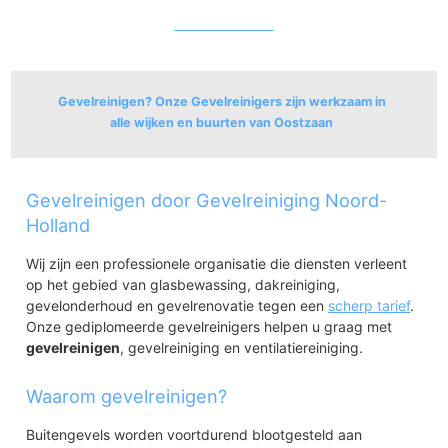
Gevelreinigen? Onze Gevelreinigers zijn werkzaam in
alle wijken en buurten van Oostzaan
Oostzaan
Gevelreinigen door Gevelreiniging Noord-
Kerkbuurt
Zuideinde
Holland
Kerkstraat
Wij zijn een professionele organisatie die diensten verleent
De Haal en De Heul en Noordeinde
op het gebied van glasbewassing, dakreiniging,
gevelonderhoud en gevelrenovatie tegen een
scherp tarief
.
Onze gediplomeerde gevelreinigers helpen u graag met
gevelreinigen
, gevelreiniging en ventilatiereiniging.
Waarom gevelreinigen?
Buitengevels worden voortdurend blootgesteld aan