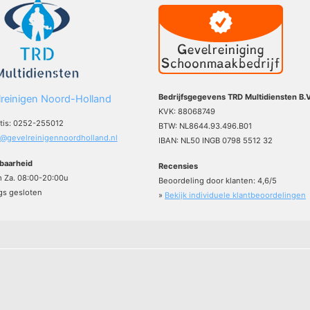
Bedrijfsgegevens TRD Multidiensten B.V
reinigen Noord-Holland
KVK: 88068749
atis: 0252-255012
BTW: NL8644.93.496.B01
o@gevelreinigennoordholland.nl
IBAN: NL50 INGB 0798 5512 32
baarheid
Recensies
m Za. 08:00-20:00u
Beoordeling door klanten:
4,6
/
5
s gesloten
»
Bekijk individuele klantbeoordelingen