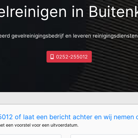
lreinigen in Buite
erd gevelreinigingsbedrijf en leveren reinigingsdiensten
0252-255012
12 of laat een bericht achter en wij nemen 
et een voorstel voor een uitvoerdatum.