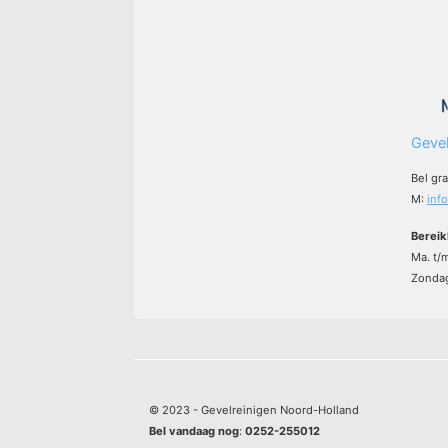
Gevel
Bel gr
M:
inf
Bereik
Ma. t/
Zondag
© 2023 - Gevelreinigen Noord-Holland
Bel vandaag nog
:
0252-255012